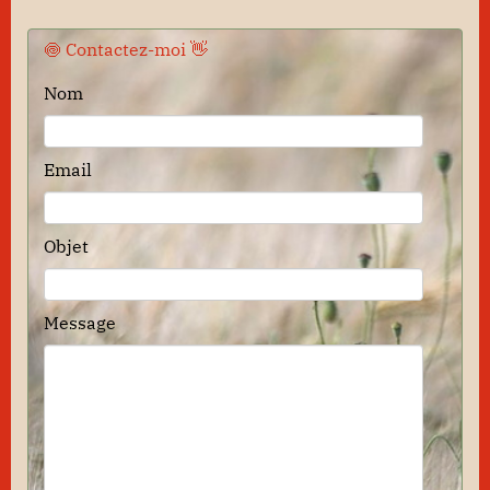
🍥 Contactez-moi 👋
Nom
Email
Objet
Message