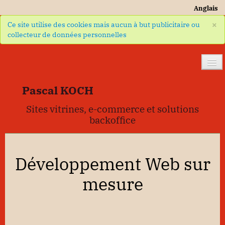
Anglais
×
Ce site utilise des cookies mais aucun à but publicitaire ou
collecteur de données personnelles
🧪 Développement web
Pascal KOCH
🎨 Gallerie
Sites vitrines, e-commerce et solutions
🧺 Bagisto/Laravel
backoffice
🍊 Magento 2
✍ Contact
Développement Web sur
🧮 Tech IT
mesure
𓍝
Mentions